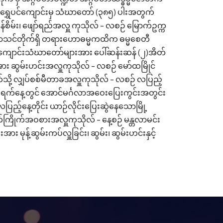
ရွှေပင်ကျောင်းမှ သံဃာတော် (၃၈၅) ပါးအတွက်
န်စိမ်း၊ ဖျော်ရည်အလှူ ကုသိုလ် - လစဉ် မြောက်ဥက္က
ေတီစာသင်တိုက်ရှိ တရားဟောဓမ္မကထိက ဓမ္မစေတီ
ကျောင်းသံဃာတော်များအား ပေါ်ဆန်းဆန် (၂)အိတ်
း ဆွမ်းဟင်းအလှူကုသိုလ် - လစဉ် မော်ထမြိုင်
ုက်သို့ လျှပ်စစ်မီတာခအလှူကုသိုလ် - လစဉ် လပြည့်
ဆန်း ၁ ရက်နေ့တွင် အောင်မင်္ဂလာအဝေးပြေးကွင်းအတွင်း
ပြည့်နေ့တိုင်း ယာဉ်လိုင်းပြေးဆွဲနေသောမြို့
တ်ကြိုက်အဝစားအလှူကုသိုလ် - နေ့စဉ် မန္တလာမင်း
 မုန့်ဆွမ်းကပ်လှူခြင်း၊ ဆွမ်း၊ ဆွမ်းဟင်းနှင့်