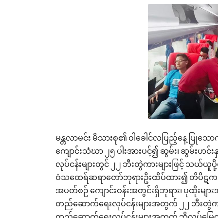
မန္တလာမင်း မိသားစု၏ ဝါခေါင်လပြည့်နေ့ ပြုသော
ကျောင်းသံဃာ ၂၅ ပါးအားပင့်၍ ဆွမ်း၊ ဆွမ်းဟင်း
လုပ်ငန်းများတွင် ၂၂ ဘီးတွဲကားများဖြင့် သယ်ယ
ဝံသထေရ်ဆရာတော်ဘုရားဦးထိပ်ထား၍ တိပိဋကမဟာသစ္စ
အပတ်စဉ် ကျောင်းဝန်းအတွင်းရှိဘုရား၊ ပုထိုးမျ
တည်ဆောက်ရေးလုပ်ငန်းများအတွက် ၂၂ ဘီးတွဲကာ
တည်ဆောက်ရေးလုပ်ငန်းများအတွက် ဘိလပ်မြေကား