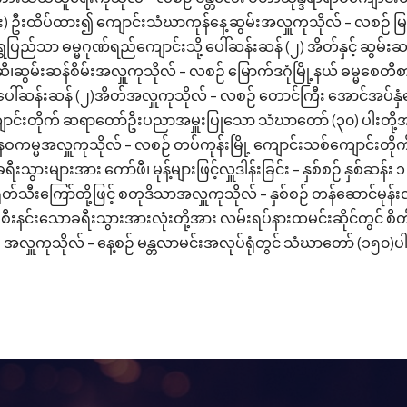
 ဦးထိပ်ထား၍ ကျောင်းသံဃာကုန်နေ့ဆွမ်းအလှူကုသိုလ် - လစဉ် မြ
ှေပြည်သာ ဓမ္မဂုဏ်ရည်ကျောင်းသို့ ပေါ်ဆန်းဆန် (၂) အိတ်နှင့် ဆွမ်းဆ
ဆီ၊ဆွမ်းဆန်စိမ်းအလှူကုသိုလ် - လစဉ် မြောက်ဒဂုံမြို့နယ် ဓမ္မစ
ါ်ဆန်းဆန် (၂)အိတ်အလှူကုသိုလ် - လစဉ် တောင်ကြီး အောင်အပ်နှံ
ောင်းတိုက် ဆရာတော်ဦးပညာအမှူးပြုသော သံဃာတော် (၃၀) ပါးတို့အာ
င့် နဝကမ္မအလှူကုသိုလ် - လစဉ် တပ်ကုန်းမြို့ ကျောင်းသစ်ကျောင်းတိ
ခရီးသွားများအား ကော်ဖီ၊ မုန့်များဖြင့်လှူဒါန်းခြင်း - နှစ်စဉ် နှစ်
တ်သီးကြော်တို့ဖြင့် စတုဒိသာအလှူကုသိုလ် - နှစ်စဉ် တန်ဆောင်မုန်းလ
စီးနင်းသောခရီးသွားအားလုံးတို့အား လမ်းရပ်နားထမင်းဆိုင်တွင် စိ
အလှူကုသိုလ် - နေ့စဉ် မန္တလာမင်းအလုပ်ရုံတွင် သံဃာတော် (၁၅၀)ပါးအား