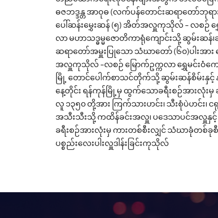
ဓဇဘဒ္ဒန္တ အာဝုဓ (လက်ပန်တောင်းဆရာတော်ဘုရား)
ပေါ်ဆန်းမွှေးဆန် (၅) အိတ်အလှူကုသိုလ် - လစဉ် ရွ
လာ မဟာသဒ္ဓမ္မဇောတိကာရုံကျောင်းသို့ ဆွမ်းဆန်၊
ဆရာတော်အမှူးပြုသော သံဃာတော် (၆၀)ပါးအား ပေ
အလှူကုသိုလ် -လစဉ် မြောက်ဥက္ကလာ ရွှေမင်းဝံကျ
မြို့ တောင်ပေါက်စာသင်တိုက်သို့ ဆွမ်းဆန်စိမ်းနှ
နေ့တိုင်း ရန်ကုန်မြို့မှ ထွက်သောခရီးစဉ်အားလုံးမှ 
လူ ၁၃၅၀ တို့အား ကြက်သားဟင်း၊ သီးစုံပဲဟင်း၊ ငရု
အသီးသီးသို့ ကထိန်ခင်းအလှူ၊ ပဒေသာပင်အလှူနှင့် 
ခရီးစဉ်အားလုံးမှ ကားတစ်စီးလျှင် သံဃာခုံတစ်ခုစီ 
ပစ္စည်းလေးပါးလှူဒါန်းခြင်းကုသိုလ်