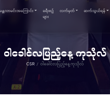
မန္တလာမင်းအကြောင်း
ခရီးစဉ်
လက်မှတ်
ဆက်သွယ်ရန်
များ
ဝါခေါင်လပြည့်နေ့ ကုသိုလ်
CSR
ဝါခေါင်လပြည့်နေ့ ကုသိုလ်