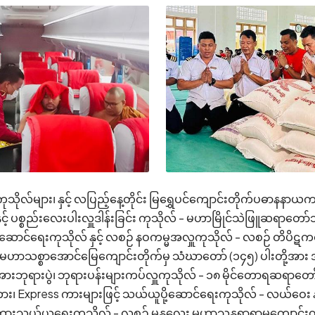
ကုသိုလ်များ၊ နှင့် လပြည့်နေ့တိုင်း မြရွှေပင်ကျောင်းတိုက်ပဓာ
နှင့် ပစ္စည်းလေးပါးလှူဒါန်းခြင်း ကုသိုလ် - မဟာမြိုင်သဲဖြူ
ူပို့ဆောင်ရေးကုသိုလ် နှင့် လစဉ် နဝကမ္မအလှူကုသိုလ် - လစဉ် တိ
ာအောင်မြေကျောင်းတိုက်မှ သံဃာတော် (၁၄၅) ပါးတို့အား အာရုံဆွမ်
ားအားဘုရားပွဲ၊ ဘုရားပန်းများကပ်လှူကုသိုလ် - ၁၈ မိုင်တောရဆရာ
း၊ Express ကားများဖြင့် သယ်ယူပို့ဆောင်ရေးကုသိုလ် - လယ်
သယ်ယူရေးကုသိုလ် - လစဉ် မန္တလေး မဟာသုန္ဒရာရာမကျောင်းတို