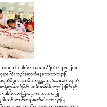
နနာယကဆရာတော် ဒေါက်တာ ခေမာသီရိထံ တရာနာခြင်း၊
ဆရာတော်ဘုရားကြီး တည်ဆောက်နေသောသာသနာပြု
ပိဋကဓရ တိပိဋကကောဝိဒ ဘဒ္ဒန္တပညာဝံသာလင်္ကာရာဘိ
းကပ်ခြင်း၊ ဆွမ်းဆန်စိမ်း၊လှူဒါန်းခြင်းနှင့်
တော် ဒေါက်တာစင်္ကြာဝဠာ ၏ သာသနာပြု
ဝေး နဂါးတစ်ထောင်ဆရာတော်၏ သာသနာပြု
က် မှ အဂ္ဂမဟာပဏ္ဍိတ အဂ္ဂမဟာသဒ္ဓမ္မဇောတိက